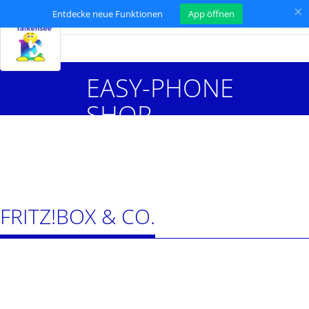
×
Entdecke neue Funktionen
App öffnen
Tog
nav
EASY-PHONE
SHOP
FRITZ!BOX & CO.